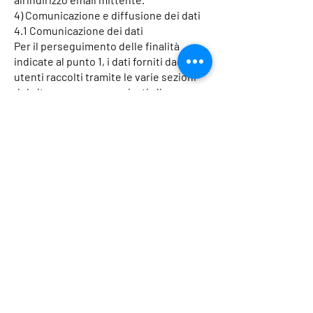
4) Comunicazione e diffusione dei dati
4.1 Comunicazione dei dati
Per il perseguimento delle finalità
indicate al punto 1, i dati forniti dagli
utenti raccolti tramite le varie sezioni
del sito saranno comunicati alle
funzioni di AC Technologies SAS
responsabili delle attività ed
eventualmente a terzi che collaborano
con la società, come descritto nella
tabella seguente:
Per tutte le sezioni del sito:
Ove non attualmente previsto, nel caso
in cui AC Technologies SAS decidesse
di avvalersi della collaborazione di
soggetti esterni nella gestione dei
dati, il fatto verrà reso noto
aggiornando la presente informativa;
Ove previsti, i nominativi dei soggetti
terzi che collaborano con AC