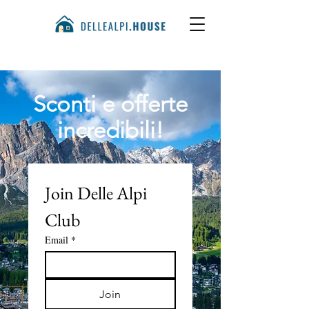
Sconti e offerte
incredibili!
Join Delle Alpi 
Club
Email
*
Join